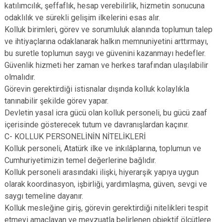
katılımcılık, şeffaflık, hesap verebilirlik, hizmetin sonucuna
odaklılık ve sürekli gelişim ilkelerini esas alır.
Kolluk birimleri, görev ve sorumluluk alanında toplumun talep
ve ihtiyaçlarına odaklanarak halkın memnuniyetini arttırmayı,
bu suretle toplumun saygı ve güvenini kazanmayı hedefler.
Güvenlik hizmeti her zaman ve herkes tarafından ulaşılabilir
olmalıdır.
Görevin gerektirdiği istisnalar dışında kolluk kolaylıkla
tanınabilir şekilde görev yapar.
Devletin yasal icra gücü olan kolluk personeli, bu gücü zaaf
içerisinde gösterecek tutum ve davranışlardan kaçınır.
C- KOLLUK PERSONELİNİN NİTELİKLERİ
Kolluk personeli, Atatürk ilke ve inkılâplarına, toplumun ve
Cumhuriyetimizin temel değerlerine bağlıdır.
Kolluk personeli arasındaki ilişki, hiyerarşik yapıya uygun
olarak koordinasyon, işbirliği, yardımlaşma, güven, sevgi ve
saygı temeline dayanır.
Kolluk mesleğine giriş, görevin gerektirdiği nitelikleri tespit
etmeyi amaçlayan ve mevzuatla belirlenen objektif ölçütlere