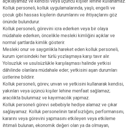
açıklayamaz ve kendisi veya üçüncü kişiler lehine kullanamaz.
Kolluk personeli, kolluk uygulamalarında, yaşlı, engelli ve
çocuk gibi hassas kişilerin durumlarını ve ihtiyaçlarını göz
önünde bulundurur.
Kolluk personeli, görevini icra ederken veya bir olaya
müdahale ederken, öncelikle mesleki kimliğini açıklar ve
normal şartlarda kimlik gösterir.
Mesleki onur ve saygınlıkla hareket eden kolluk personeli,
kurum içerisindeki her türlü yozlaşmaya karşı tavır alır.
Yolsuzluk ve usulsüzlükle karşılaşması halinde yetkisi
dâhilinde olanlara müdahale eder; yetkisini aşan durumları
üstlerine bildirir.
Kolluk personeli, görev, unvan ve yetkisini kullanarak kendisi,
yakınları veya üçüncü kişiler lehine menfaat sağlamaz;
aracılıkta bulunmaz ve kayırmacılık yapmaz.
Kolluk personeli görevi sebebiyle hediye alamaz ve çıkar
sağlayamaz. Kolluk personelinin tarafsızlığını, performansını,
kararını veya görevini yapmasını etkileyen veya etkileme
ihtimali bulunan, ekonomik değeri olan ya da olmayan,