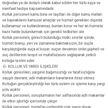
doğrudan ya da dolaylı olarak kabul edilen her türlü eşya ve
menfaat hediye kapsamındadır.
Kolluk personeli kamu bina ve taşıtları ile diğer kamu malları
ve kaynaklarını kamusal amaçlar ve hizmet gerekleri dışında
kullanamaz ve kullandıramaz; bunları korur ve her an hizmete
hazır halde bulundurmak için gerekli tedbirleri alır.
Kolluk personeli, görevli bulunduğu mülki sınırlar içinde,
hizmet branşı, yeri ve zamanına bakmaksızın, bir suçla
karşılaştığında suça el koyar; suçun devamını önler;şüpheli ve
suç delillerinin tespit ve muhafazasını sağlayarak yetkili
kolluğa teslim eder.
G- KOLLUK VE YARGI İLİŞKİLERİ
Kolluk görevlileri, yargının bağımsızlığı ve tarafsızlığına
saygılı davranır; adli makamların kararlarına itiraz etmez.
Kolluğun gerçekleştirdiği her türlü eylem ve işleme karşı yargı
yolu açıktır.
Kolluk personeli, soruşturmanın her safhasında adli makamlar
ile etkin işbirliği içerisinde çalışır.
Kolluk personeli, müdafiin üstlendiği role saygı duyar;