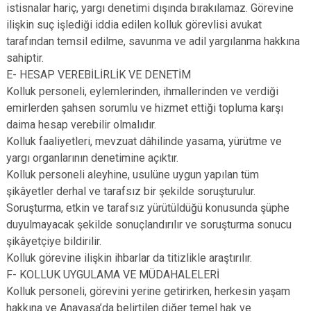
istisnalar hariç, yargı denetimi dışında bırakılamaz. Görevine
ilişkin suç işlediği iddia edilen kolluk görevlisi avukat
tarafından temsil edilme, savunma ve adil yargılanma hakkına
sahiptir.
E- HESAP VEREBİLİRLİK VE DENETİM
Kolluk personeli, eylemlerinden, ihmallerinden ve verdiği
emirlerden şahsen sorumlu ve hizmet ettiği topluma karşı
daima hesap verebilir olmalıdır.
Kolluk faaliyetleri, mevzuat dâhilinde yasama, yürütme ve
yargı organlarının denetimine açıktır.
Kolluk personeli aleyhine, usulüne uygun yapılan tüm
şikâyetler derhal ve tarafsız bir şekilde soruşturulur.
Soruşturma, etkin ve tarafsız yürütüldüğü konusunda şüphe
duyulmayacak şekilde sonuçlandırılır ve soruşturma sonucu
şikâyetçiye bildirilir.
Kolluk görevine ilişkin ihbarlar da titizlikle araştırılır.
F- KOLLUK UYGULAMA VE MÜDAHALELERİ
Kolluk personeli, görevini yerine getirirken, herkesin yaşam
hakkına ve Anayasa’da belirtilen diğer temel hak ve